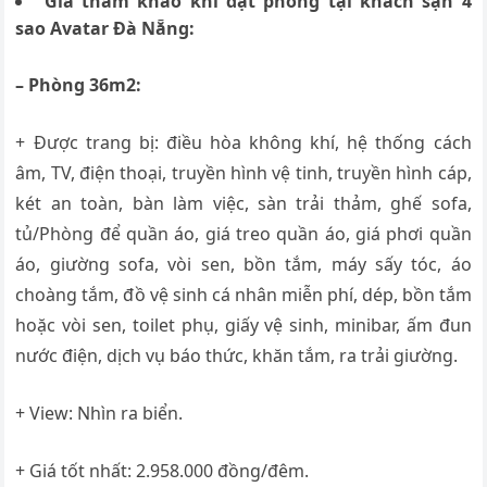
Giá tham khảo khi đặt phòng tại khách sạn 4
sao
Avatar Đà Nẵng:
– Phòng 36m2:
+ Được trang bị: điều hòa không khí, hệ thống cách
âm,
TV, đ
iện thoại, t
ruyền hình vệ tinh, t
ruyền hình cáp,
k
ét an toàn, b
àn làm việc, s
àn trải thảm, g
hế sofa,
t
ủ/Phòng để quần áo, g
iá treo quần áo, g
iá phơi quần
áo, g
iường sofa, v
òi sen, b
ồn tắm, m
áy sấy tóc, á
o
choàng tắm, đ
ồ vệ sinh cá nhân miễn phí, d
ép, b
ồn tắm
hoặc vòi sen, t
oilet phụ, g
iấy vệ sinh, m
inibar, ấ
m đun
nước điện, d
ịch vụ báo thức, k
hăn tắm, r
a trải giường.
+ View:
Nhìn ra biển.
+ Giá tốt nhất: 2.958.000 đồng/đêm.