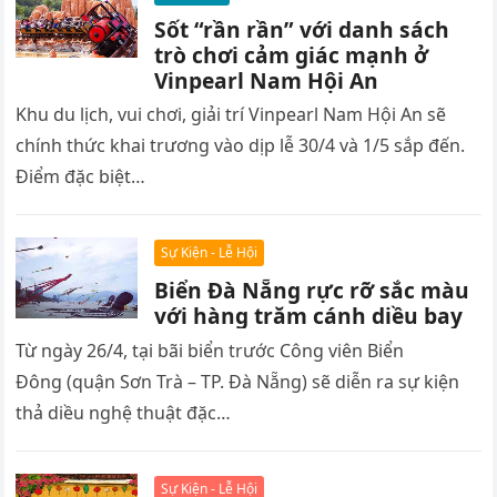
Sốt “rần rần” với danh sách
trò chơi cảm giác mạnh ở
Vinpearl Nam Hội An
Khu du lịch, vui chơi, giải trí Vinpearl Nam Hội An sẽ
chính thức khai trương vào dịp lễ 30/4 và 1/5 sắp đến.
Điểm đặc biệt…
Sự Kiện - Lễ Hội
Biển Đà Nẵng rực rỡ sắc màu
với hàng trăm cánh diều bay
Từ ngày 26/4, tại bãi biển trước Công viên Biển
Đông (quận Sơn Trà – TP. Đà Nẵng) sẽ diễn ra sự kiện
thả diều nghệ thuật đặc…
Sự Kiện - Lễ Hội