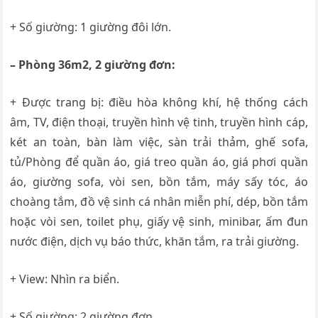
+ Số giường: 1 giường đôi lớn.
– Phòng 36m2, 2 giường đơn:
+ Được trang bị: điều hòa không khí, hệ thống cách
âm,
TV, đ
iện thoại, t
ruyền hình vệ tinh, t
ruyền hình cáp,
k
ét an toàn, b
àn làm việc, s
àn trải thảm, g
hế sofa,
t
ủ/Phòng để quần áo, g
iá treo quần áo, g
iá phơi quần
áo, g
iường sofa, v
òi sen, b
ồn tắm, m
áy sấy tóc, á
o
choàng tắm, đ
ồ vệ sinh cá nhân miễn phí, d
ép, b
ồn tắm
hoặc vòi sen, t
oilet phụ, g
iấy vệ sinh, m
inibar, ấ
m đun
nước điện, d
ịch vụ báo thức, k
hăn tắm, r
a trải giường.
+ View: Nhìn ra biển.
+ Số giường: 2 giường đơn.