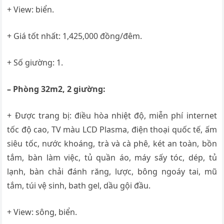
+ View: biển.
+ Giá tốt nhất: 1,425,000 đồng/đêm.
+ Số giường: 1.
– Phòng 32m2, 2 giường:
+ Được trang bị: điều hòa nhiệt độ, miễn phí internet
tốc độ cao, TV màu LCD Plasma, điện thoại quốc tế, ấm
siêu tốc, nước khoáng, trà và cà phê, két an toàn, bồn
tắm, bàn làm việc, tủ quần áo, máy sấy tóc, dép, tủ
lạnh, bàn chải đánh răng, lược, bông ngoáy tai, mũ
tắm, túi vệ sinh, bath gel, dầu gội đầu.
+ View: sông, biển.