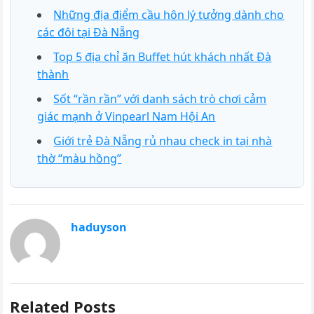
Những địa điểm cầu hôn lý tưởng dành cho
các đôi tại Đà Nẵng
Top 5 địa chỉ ăn Buffet hút khách nhất Đà
thành
Sốt “rần rần” với danh sách trò chơi cảm
giác mạnh ở Vinpearl Nam Hội An
Giới trẻ Đà Nẵng rủ nhau check in tại nhà
thờ “màu hồng”
haduyson
Related Posts