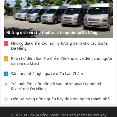
Những dịch vụ cho thuê xe ô tô uy tín tại Đà Nẵng
Những địa điểm cầu hôn lý tưởng dành cho các đôi tại
1
Đà Nẵng
Phố chợ đêm Sơn Trà điểm đến thú vị về đêm cho người
2
dân và du khách
Săn lùng nhà nghỉ giá rẻ ở Cù Lao Chàm
3
Trải nghiệm cuộc sống 5 sao tại Vinpearl Condotel
4
Riverfront Đà Nẵng
Đến Đà Nẵng đừng quên bay dù lượn ngắm thành phố
5
© 2026
Du Lịch Đà Nẵng
-
WordPress Blog Theme
by
WPEnjoy