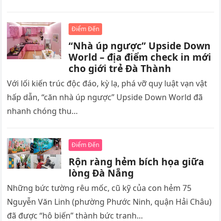
Điểm Đến
“Nhà úp ngược” Upside Down
World – địa điểm check in mới
cho giới trẻ Đà Thành
Với lối kiến trúc độc đáo, kỳ lạ, phá vỡ quy luật vạn vật
hấp dẫn, “căn nhà úp ngược” Upside Down World đã
nhanh chóng thu…
Điểm Đến
Rộn ràng hẻm bích họa giữa
lòng Đà Nẵng
Những bức tường rêu mốc, cũ kỹ của con hẻm 75
Nguyễn Văn Linh (phường Phước Ninh, quận Hải Châu)
đã được “hô biến” thành bức tranh…