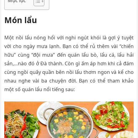
Mục lục
Món lẩu
Một nồi lẩu nóng hổi với nghi ngút khói là gợi ý tuyệt
vời cho ngày mưa lạnh. Bạn có thể rủ thêm vài “chiến
hữu” cùng “đội mưa” đến quán lẩu bò, lẩu cá, lẩu hải
sản,…nào đó ở Đà thành. Còn gì ấm áp hơn khi cả đám
cùng ngồi quây quần bên nồi lẩu thơm ngon và kể cho
nhau nghe vài ba chuyện đời. Bạn có thể tham khảo
một số quán lẩu nổi tiếng sau: