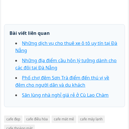
Bài viết liên quan
Những dịch vụ cho thuê xe ô tô uy tín tại Đà
Nẵng
Những địa điểm cầu hôn lý tưởng dành cho
các đôi tại Đà Nẵng
Phố chợ đêm Sơn Trà điểm đến thú vị về
đêm cho người dân và du khách
Săn lùng nhà nghỉ giá rẻ ở Cù Lao Chàm
cafe đẹp
cafe điều hòa
cafe mát mẻ
cafe máy lạnh
cafe thoáng mát