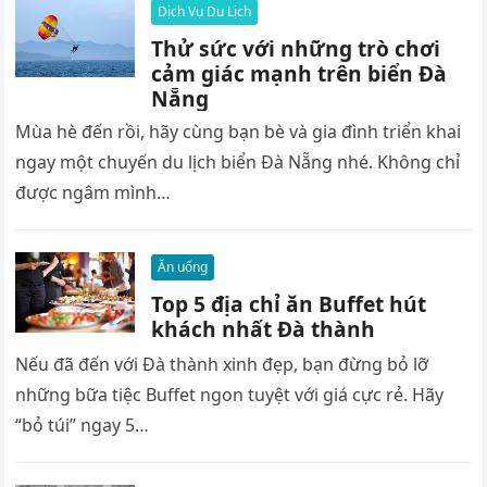
Dịch Vụ Du Lịch
Thử sức với những trò chơi
cảm giác mạnh trên biển Đà
Nẵng
Mùa hè đến rồi, hãy cùng bạn bè và gia đình triển khai
ngay một chuyến du lịch biển Đà Nẵng nhé. Không chỉ
được ngâm mình…
Ăn uống
Top 5 địa chỉ ăn Buffet hút
khách nhất Đà thành
Nếu đã đến với Đà thành xinh đẹp, bạn đừng bỏ lỡ
những bữa tiệc Buffet ngon tuyệt với giá cực rẻ. Hãy
“bỏ túi” ngay 5…