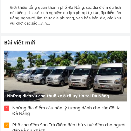
Giới thiệu tổng quan thành phố Đà Nẵng, các địa điểm du lịch
nổi tiếng, chia sẻ kinh nghiệm du lịch phượt tự túc, địa điểm ăn
uống ngon-rẻ, ẩm thực địa phương, văn hóa bản địa, các khu
vui chơi đặc sắc …v…v…
Bài viết mới
Những dịch vụ cho thuê xe ô tô uy tín tại Đà Nẵng
Những địa điểm cầu hôn lý tưởng dành cho các đôi tại
1
Đà Nẵng
Phố chợ đêm Sơn Trà điểm đến thú vị về đêm cho người
2
dân và du khách