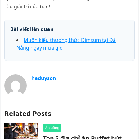
cầu giải trí của bạn!
Bài viết liên quan
Muôn kiểu thưởng thức Dimsum tại Đà
Nẵng ngày mưa gió
haduyson
Related Posts
Ăn uống
Top 5 địa chỉ ăn Buffet hút