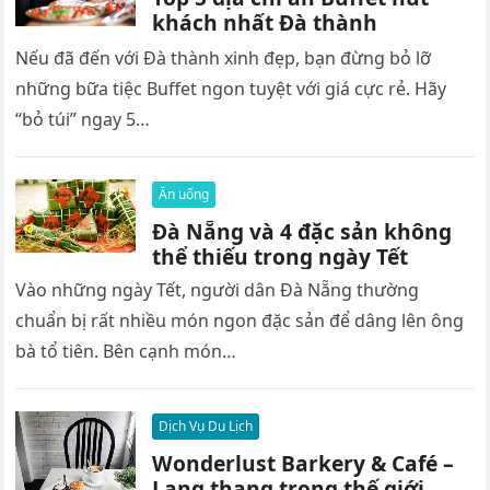
khách nhất Đà thành
Nếu đã đến với Đà thành xinh đẹp, bạn đừng bỏ lỡ
những bữa tiệc Buffet ngon tuyệt với giá cực rẻ. Hãy
“bỏ túi” ngay 5…
Ăn uống
Đà Nẵng và 4 đặc sản không
thể thiếu trong ngày Tết
Vào những ngày Tết, người dân Đà Nẵng thường
chuẩn bị rất nhiều món ngon đặc sản để dâng lên ông
bà tổ tiên. Bên cạnh món…
Dịch Vụ Du Lịch
Wonderlust Barkery & Café –
Lang thang trong thế giới