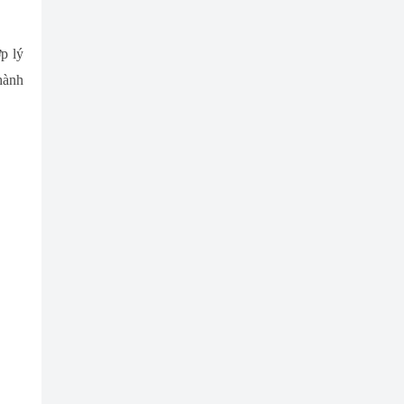
p lý
hành