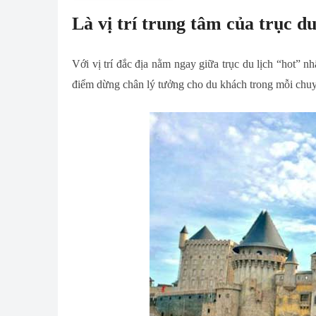
Là vị trí trung tâm của trục d
Với vị trí đắc địa nằm ngay giữa trục du lịch “hot” 
điểm dừng chân lý tưởng cho du khách trong mỗi chuy