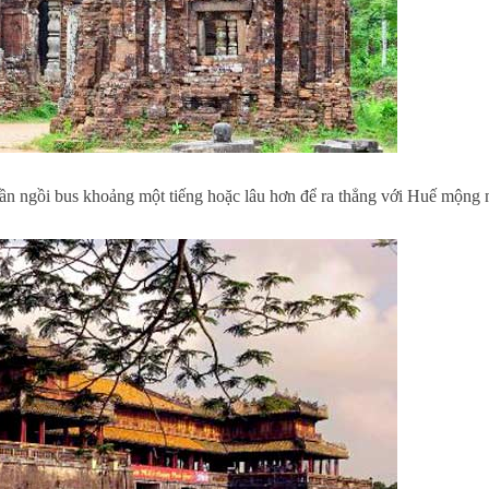
n ngồi bus khoảng một tiếng hoặc lâu hơn để ra thẳng với Huế mộng 