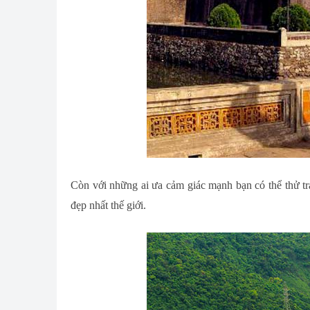
Còn với những ai ưa cảm giác mạnh bạn có thể thử t
đẹp nhất thế giới.