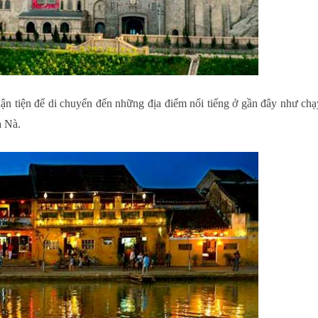
n tiện để di chuyển đến những địa điểm nổi tiếng ở gần đây như chạ
à Nà.