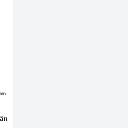
hiến
hân