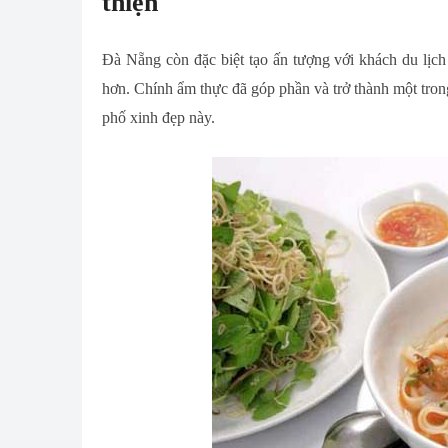
thiện
Đà Nẵng còn đặc biệt tạo ấn tượng với khách du lịc
hơn. Chính ẩm thực đã góp phần và trở thành một tro
phố xinh đẹp này.