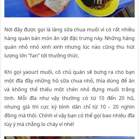
Nơi đây được gọi là làng sữa chua muối vì có rất nhiều
hàng quán bán món ăn vặt đặc trưng này. Những hàng
quán nhỏ nhỏ xinh xinh nhưng lúc nào cũng thu hút
lượng lớn “fan” tới thưởng thức.
Khi gọi yaourt muối, cô chủ quán sẽ bưng ra cho bạn
một đĩa đầy những hũ sữa chua nhỏ, thìa dùng để ăn
và không thể thiếu một chén nhỏ đựng muối trắng
tinh. Mỗi đĩa như vậy thường có từ 10 đến 20 hũ,
nhưng giá thì cực kỳ bình dân chỉ từ 10 – 20 nghìn
đồng mà thôi. Chính vì vậy bạn có thể gọi bao nhiêu đĩa
tùy ý mà chẳng lo cháy ví nhé!