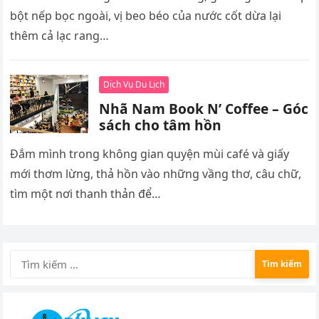
bột nếp bọc ngoài, vị beo béo của nước cốt dừa lại
thêm cả lạc rang…
Dịch Vụ Du Lịch
Nhã Nam Book N’ Coffee – Góc
sách cho tâm hồn
Đắm mình trong không gian quyện mùi café và giấy
mới thơm lừng, thả hồn vào những vầng thơ, câu chữ,
tìm một nơi thanh thản để…
Tìm
kiếm
cho: