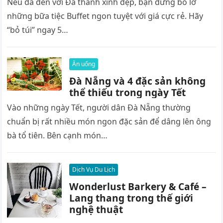
Nếu đã đến với Đà thành xinh đẹp, bạn đừng bỏ lỡ
những bữa tiệc Buffet ngon tuyệt với giá cực rẻ. Hãy
“bỏ túi” ngay 5…
Ăn uống
Đà Nẵng và 4 đặc sản không
thể thiếu trong ngày Tết
Vào những ngày Tết, người dân Đà Nẵng thường
chuẩn bị rất nhiều món ngon đặc sản để dâng lên ông
bà tổ tiên. Bên cạnh món…
Dịch Vụ Du Lịch
Wonderlust Barkery & Café –
Lang thang trong thế giới
nghệ thuật