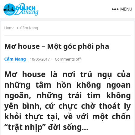
MENU
Home
Cẩm Nang
Mơ house – Một góc phôi pha
Cẩm Nang
10/06/2017
·
Comments off
Mơ house là nơi trú ngụ của
những tâm hồn không ngoan
ngoãn, những trái tim không
yên bình, cứ chực chờ thoát ly
khỏi thực tại, về với một chốn
“trật nhịp” đời sống…