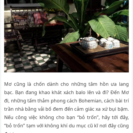
Mơ cũng là chốn dành cho những tâm hồn ưa lang
bạc. Bạn đang khao khát xách balo lên và đi? Đến Mơ
đi, những tấm thảm phong cách Bohemian, cách bài trí
trần nhà bằng vải bố đem đến cảm giác xa xứ bụi bặm.
Nếu công việc không cho bạn “bỏ trốn”, hãy tới đây,
“bỏ trốn” tạm với không khí du mục cũ kĩ nơi đây cũng