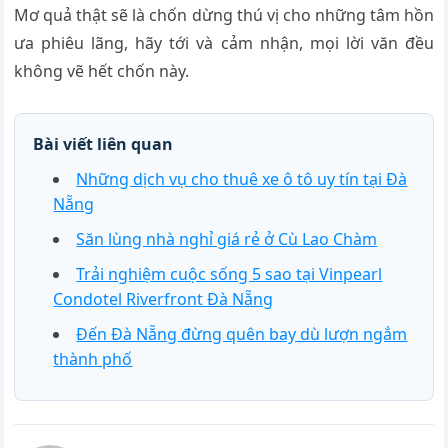
Mơ quả thật sẽ là chốn dừng thú vị cho những tâm hồn
ưa phiêu lãng, hãy tới và cảm nhận, mọi lời văn đều
không vẽ hết chốn này.
Bài viết liên quan
Những dịch vụ cho thuê xe ô tô uy tín tại Đà
Nẵng
Săn lùng nhà nghỉ giá rẻ ở Cù Lao Chàm
Trải nghiệm cuộc sống 5 sao tại Vinpearl
Condotel Riverfront Đà Nẵng
Đến Đà Nẵng đừng quên bay dù lượn ngắm
thành phố