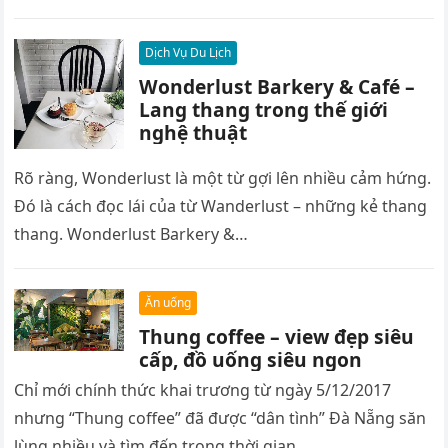
Dịch Vụ Du Lịch
Wonderlust Barkery & Café –
Lang thang trong thế giới
nghệ thuật
Rõ ràng, Wonderlust là một từ gợi lên nhiều cảm hứng.
Đó là cách đọc lái của từ Wanderlust – những kẻ thang
thang. Wonderlust Barkery &…
Ăn uống
Thung coffee – view đẹp siêu
cấp, đồ uống siêu ngon
Chỉ mới chính thức khai trương từ ngày 5/12/2017
nhưng “Thung coffee” đã được “dân tình” Đà Nẵng săn
lùng nhiều và tìm đến trong thời gian…