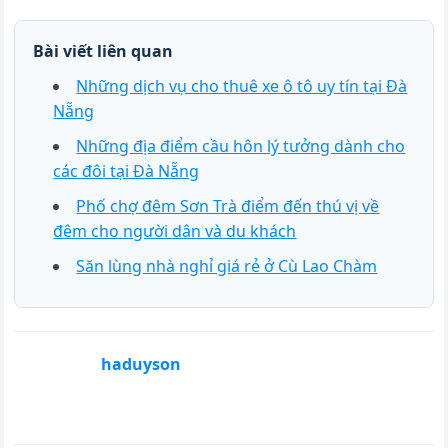
Bài viết liên quan
Những dịch vụ cho thuê xe ô tô uy tín tại Đà
Nẵng
Những địa điểm cầu hôn lý tưởng dành cho
các đôi tại Đà Nẵng
Phố chợ đêm Sơn Trà điểm đến thú vị về
đêm cho người dân và du khách
Săn lùng nhà nghỉ giá rẻ ở Cù Lao Chàm
haduyson