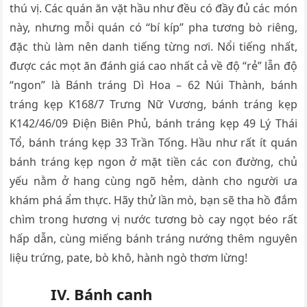
thú vị. Các quán ăn vặt hầu như đều có đầy đủ các món
này, nhưng mỗi quán có “bí kíp” pha tương bò riêng,
đặc thù làm nên danh tiếng từng nơi. Nổi tiếng nhất,
được các mọt ăn đánh giá cao nhất cả về độ “rẻ” lẫn độ
“ngon” là Bánh tráng Dì Hoa – 62 Núi Thành, bánh
tráng kẹp K168/7 Trưng Nữ Vương, bánh tráng kẹp
K142/46/09 Điện Biên Phủ, bánh tráng kẹp 49 Lý Thái
Tổ, bánh tráng kẹp 33 Trần Tống. Hầu như rất ít quán
bánh tráng kẹp ngon ở mặt tiền các con đường, chủ
yếu nằm ở hang cùng ngõ hẻm, dành cho người ưa
khám phá ẩm thực. Hãy thử lần mò, bạn sẽ tha hồ đắm
chìm trong hương vị nước tương bò cay ngọt béo rất
hấp dẫn, cùng miếng bánh tráng nướng thêm nguyên
liệu trứng, pate, bò khô, hành ngò thơm lừng!
IV. Bánh canh