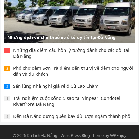
Những dịch vụ cho thuê xe ô tô uy tín tại Đà Nẵng
Những địa điểm cầu hôn lý tưởng dành cho các đôi tại
1
Đà Nẵng
Phố chợ đêm Sơn Trà điểm đến thú vị về đêm cho người
2
dân và du khách
Săn lùng nhà nghỉ giá rẻ ở Cù Lao Chàm
3
Trải nghiệm cuộc sống 5 sao tại Vinpearl Condotel
4
Riverfront Đà Nẵng
Đến Đà Nẵng đừng quên bay dù lượn ngắm thành phố
5
© 2026
Du Lịch Đà Nẵng
-
WordPress Blog Theme
by
WPEnjoy