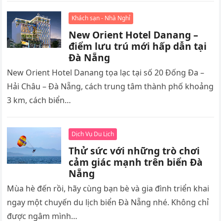
Khách sạn - Nhà Nghỉ
New Orient Hotel Danang –
điểm lưu trú mới hấp dẫn tại
Đà Nẵng
New Orient Hotel Danang tọa lạc tại số 20 Đống Đa –
Hải Châu – Đà Nẵng, cách trung tâm thành phố khoảng
3 km, cách biển…
Dịch Vụ Du Lịch
Thử sức với những trò chơi
cảm giác mạnh trên biển Đà
Nẵng
Mùa hè đến rồi, hãy cùng bạn bè và gia đình triển khai
ngay một chuyến du lịch biển Đà Nẵng nhé. Không chỉ
được ngâm mình…