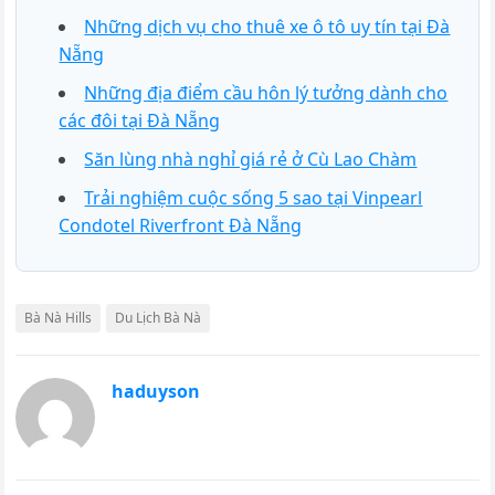
Những dịch vụ cho thuê xe ô tô uy tín tại Đà
Nẵng
Những địa điểm cầu hôn lý tưởng dành cho
các đôi tại Đà Nẵng
Săn lùng nhà nghỉ giá rẻ ở Cù Lao Chàm
Trải nghiệm cuộc sống 5 sao tại Vinpearl
Condotel Riverfront Đà Nẵng
Bà Nà Hills
Du Lịch Bà Nà
haduyson