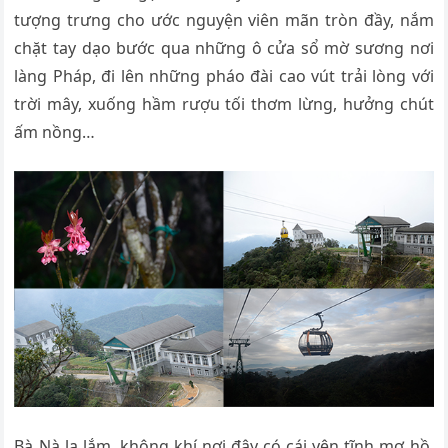
tượng trưng cho ước nguyện viên mãn tròn đầy, nắm
chặt tay dạo bước qua những ô cửa sổ mờ sương nơi
làng Pháp, đi lên những pháo đài cao vút trải lòng với
trời mây, xuống hầm rượu tối thơm lừng, hưởng chút
ấm nồng…
Bà Nà lạ lắm, không khí nơi đây có cái yên tĩnh mơ hồ,