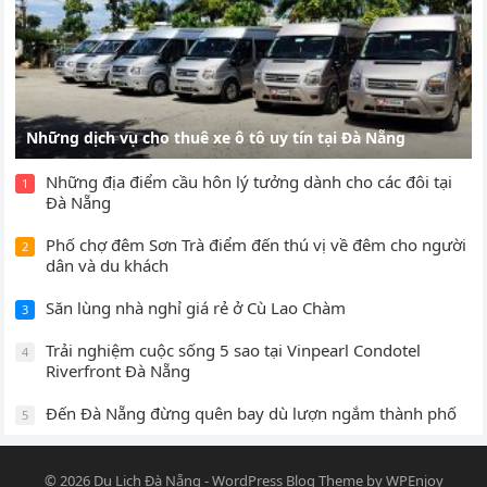
Những dịch vụ cho thuê xe ô tô uy tín tại Đà Nẵng
Những địa điểm cầu hôn lý tưởng dành cho các đôi tại
1
Đà Nẵng
Phố chợ đêm Sơn Trà điểm đến thú vị về đêm cho người
2
dân và du khách
Săn lùng nhà nghỉ giá rẻ ở Cù Lao Chàm
3
Trải nghiệm cuộc sống 5 sao tại Vinpearl Condotel
4
Riverfront Đà Nẵng
Đến Đà Nẵng đừng quên bay dù lượn ngắm thành phố
5
© 2026
Du Lịch Đà Nẵng
-
WordPress Blog Theme
by
WPEnjoy