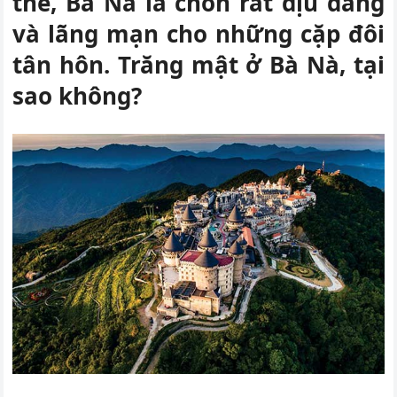
thế, Ba Nà là chốn rất dịu dàng
và lãng mạn cho những cặp đôi
tân hôn. Trăng mật ở Bà Nà, tại
sao không?