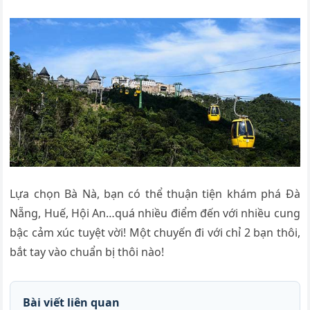
Lựa chọn Bà Nà, bạn có thể thuận tiện khám phá Đà
Nẵng, Huế, Hội An…quá nhiều điểm đến với nhiều cung
bậc cảm xúc tuyệt vời! Một chuyến đi với chỉ 2 bạn thôi,
bắt tay vào chuẩn bị thôi nào!
Bài viết liên quan