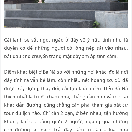
Cái lạnh se sắt ngọt ngào ở đây vô ý hữu tình như là
duyên cớ để những người có lòng nép sát vào nhau,
bắt đầu cho chuyến trăng mật đầy ăm ắp tình cảm.
Điểm khác biệt ở Bà Nà so với những nơi khác, đó là nơi
đây tính ra vẫn bé lắm, còn nhiều nét hoang sơ, dù đã
được xây dựng, thay đổi, cải tạo khá nhiều. Đến Bà Nà
thích nhất là tự đi khám phá, chẳng cần nhờ vả một ai
khác dẫn đường, cũng chẳng cần phải tham gia bất cứ
tour du lịch nào. Chỉ cần 2 bạn, ở bên nhau, tận hưởng
không khí dịu dàng giữa 2 người, ngang qua những
con đường lát gạch trải đầy cẩm tú cầu – loài hoa